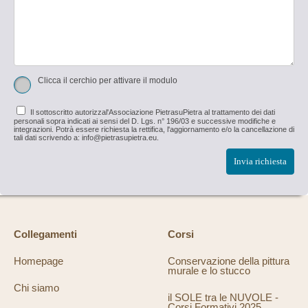
Clicca il cerchio per attivare il modulo
Il sottoscritto autorizzal'Associazione PietrasuPietra al trattamento dei dati
personali sopra indicati ai sensi del D. Lgs. n° 196/03 e successive modifiche e
integrazioni. Potrà essere richiesta la rettifica, l'aggiornamento e/o la cancellazione di
tali dati scrivendo a: info@pietrasupietra.eu.
Invia richiesta
Collegamenti
Corsi
Homepage
Conservazione della pittura
murale e lo stucco
Chi siamo
il SOLE tra le NUVOLE -
Corsi Formativi 2025