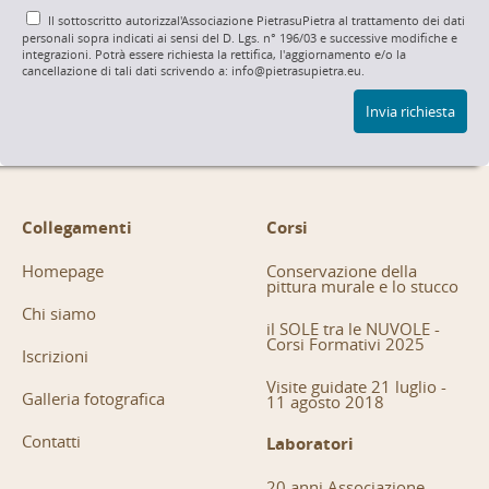
Il sottoscritto autorizzal'Associazione PietrasuPietra al trattamento dei dati
personali sopra indicati ai sensi del D. Lgs. n° 196/03 e successive modifiche e
integrazioni. Potrà essere richiesta la rettifica, l'aggiornamento e/o la
cancellazione di tali dati scrivendo a: info@pietrasupietra.eu.
Invia richiesta
Collegamenti
Corsi
Homepage
Conservazione della
pittura murale e lo stucco
Chi siamo
il SOLE tra le NUVOLE -
Corsi Formativi 2025
Iscrizioni
Visite guidate 21 luglio -
Galleria fotografica
11 agosto 2018
Contatti
Laboratori
20 anni Associazione